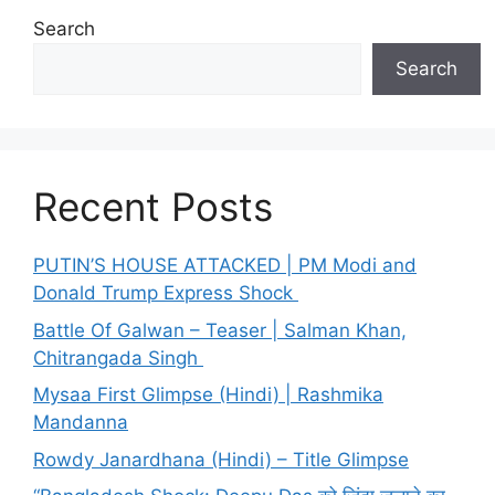
Search
Search
Recent Posts
PUTIN’S HOUSE ATTACKED | PM Modi and
Donald Trump Express Shock
Battle Of Galwan – Teaser | Salman Khan,
Chitrangada Singh
Mysaa First Glimpse (Hindi) | Rashmika
Mandanna
Rowdy Janardhana (Hindi) – Title Glimpse