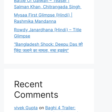
Battle Of Galwan – Teaser |
Salman Khan, Chitrangada Singh
Mysaa First Glimpse (Hindi) |
Rashmika Mandanna
Rowdy Janardhana (Hindi) – Title
Glimpse
“Bangladesh Shock: Deepu Das को
ज़िंदा जलाने का मामला, मचा हड़कंप”
Recent
Comments
vivek Gupta
on
Baghi 4 Trailer: