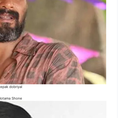
epak dobriyal
llotama Shone