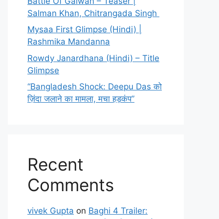
Battle Of Galwan – Teaser |
Salman Khan, Chitrangada Singh
Mysaa First Glimpse (Hindi) |
Rashmika Mandanna
Rowdy Janardhana (Hindi) – Title
Glimpse
“Bangladesh Shock: Deepu Das को
ज़िंदा जलाने का मामला, मचा हड़कंप”
Recent
Comments
vivek Gupta
on
Baghi 4 Trailer: